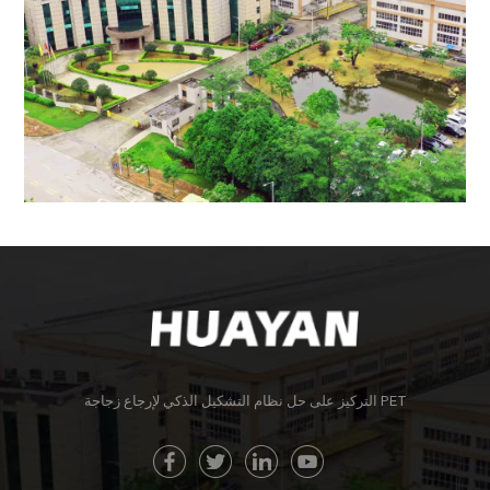
التركيز على حل نظام التشكيل الذكي لإرجاع زجاجة PET