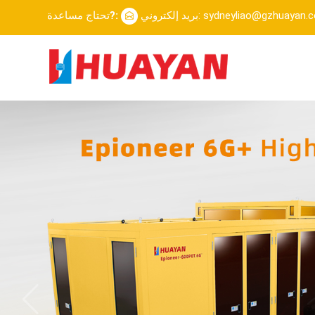
إلكتروني: sydneyliao@gzhuayan.com
تحتاج مساعدة?: