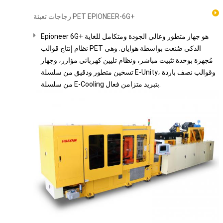
زجاجات تعبئة PET EPIONEER-6G+
Epioneer 6G+ هو جهاز متطور وعالي الجودة ومتكامل للغاية
نظام إنتاج قوالب PET الذكي صُنعت بواسطة هوايان. وهي
مُجهزة بوحدة تثبيت مباشر، ونظام تليين كهربائي مؤازر، وجهاز
تسخين متطور ودقيق من سلسلة E-Unity، وقوالب نصف باردة
من سلسلة E-Cooling بتبريد متزامن فعال.