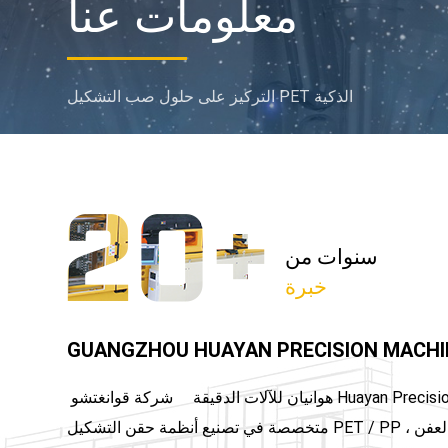
معلومات عنا
التركيز على حلول صب التشكيل PET الذكية
سنوات من
خبرة
GUANGZHOU HUAYAN PRECISION MACHINE
هوانيان للآلات الدقيقة شركة قوانغتشو Huayan Precision Machinery Co.، Ltd
متخصصة في تصنيع أنظمة حقن التشكيل PET / PP بما في ذلك الماكينة والعفن ،