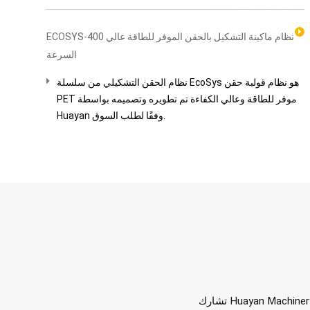
ECOSYS-400 نظام ماكينة التشكيل بالحقن الموفر للطاقة عالي
السرعة
نظام الحقن التشكيلي من سلسلة EcoSys هو نظام قولبة حقن
PET موفر للطاقة وعالي الكفاءة تم تطويره وتصميمه بواسطة
Huayan وفقًا لطلب السوق.
تشارك Huayan Machinery في سلسلة من المعارض الصناعية كل عام، وتشارك في التفاعلات والتواصل مع الزملاء من مختلف