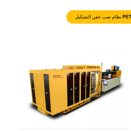
ظام صب حقن التشكيل PET