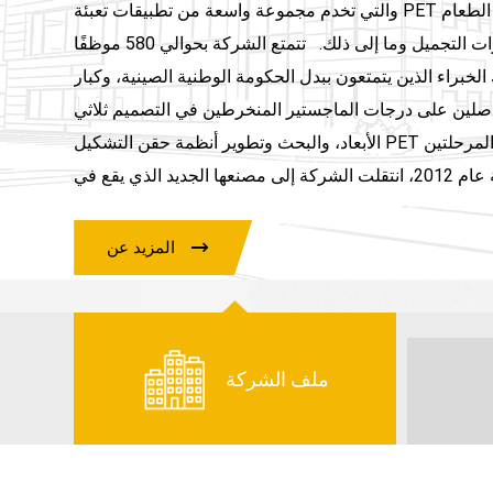
والتي تخدم مجموعة واسعة من تطبيقات تعبئة PET في المشروبات وزيوت الطعام
والأغذية والأدوية ومستحضرات التجميل وما إلى ذلك. تتمتع الشركة بحوالي 580 موظفًا
 الخبراء الذين يتمتعون ببدل الحكومة الوطنية الصينية، وكبار
اصلين على درجات الماجستير المنخرطين في التصميم ثلاثي
الأبعاد، والبحث وتطوير أنظمة حقن التشكيل PET ذات المرحلة الواحدة والمرحلتين
حتى 176 كاف. في بداية عام 2012، انتقلت الشركة إلى مصنعها الجديد الذي يقع في
منطقة تطوير الاقتصاد والتكنولوجيا Zengcheng. يتمتع المصنع الجديد بمرافق أفضل مع
آلات CNC عالية الدقة وحتى آلات الطحن CNC؛ المساحة أكبر بأكثر من 4 مرات من
المزيد عن
وقع مستقبلًا أكثر إشراقًا في المصنع الجديد ونأمل مخلصين
ئنا بشكل أفضل من خلال منتجاتنا وخدماتنا عالية الجودة.
الشركة حاصلة على شهادة ISO9001 و CE. لقد تم الاعتراف بها كمؤسسة ذات
تكنولوجيا عالية من قبل الحكومة الصينية منذ عام 2008. بالإضافة إلى ذلك، تم تسجيل
ملف الشركة
الكثير من براءات الاختراع لنظام التشكيل Huayan في البلاد. تتمتع Huayan بجودة
منتجات جيدة وخدمات أساسية، وقد باعت أكثر من 850 نظام تشكيل يتم تشغيلها في
جميع أنحاء العالم، وهي كمية يوجد بها عملاء مثل Coke وPepsi وDanone Group