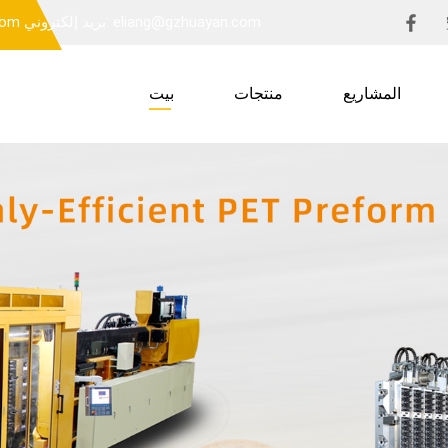
بريد إلكتروني: eliang@gzhuayan.com
بريد 
المشاريع
منتجات
بيت