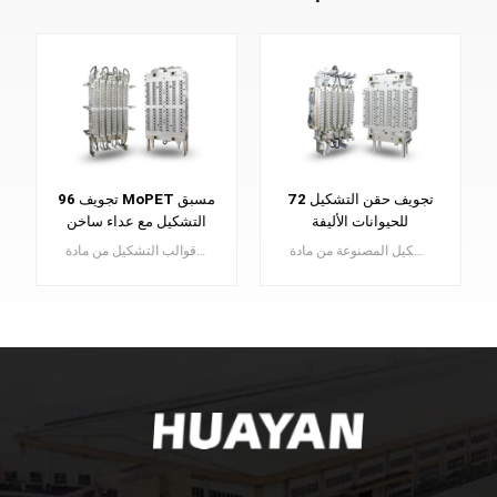
72 تجويف حقن التشكيل
96 تجويف MoPET مسبق
للحيوانات الأليفة
التشكيل مع عداء ساخن
ببوابة صمام
اكتشف قوالب التشكيل المصنوعة من مادة PET بدقة ، وهي ضرورية لصناعة الزجاجات البلاستيكية عالية الجودة. ارفع مستوى إنتاجك باستخدام قوالبنا المتميزة.
تعد قوالب التشكيل من مادة PET عنصرًا أساسيًا في تصنيع قوالب التشكيل من مادة PET، والتي تعمل بمثابة اللبنات الأساسية للزجاجات البلاستيكية عالية الجودة.
يتعلم أكثر
يتعلم أكثر