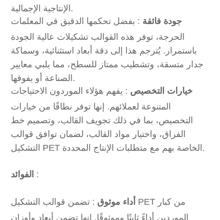
الإنتاجية الإجمالية.
جودة فائقة
: بفضل تحكمها الدقيق في المعلمات
الحرجة، توفر هذه القوالب تشكيلات عالية الجودة
باستمرار. يُترجم هذا إلى دقة أبعاد استثنائية، وسماكة
جدار متسقة، وتشطيب ممتاز للسطح، مما يلبي معايير
الصناعة أو يفوقها.
خيارات التخصيص
: يفهم هؤلاء الموردون الاحتياجات
المتنوعة لعملائهم. إنها توفر نطاقًا من خيارات
التخصيص، بما في ذلك تجويف القالب، وتصميم خط
الفراق، واختيار مواد القالب، لضمان توافق قوالب
التشكيل PET الخاصة بهم مع متطلبات الإنتاج المحددة.
:
الفوائد
أداء موثوق
: تضمن قوالب التشكيل PET من كبار
الموردين أداءً ثابتًا وموثوقًا. إنها تضمن أبعاد وأوزان