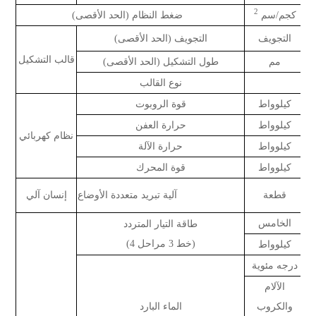
2
كجم/سم
ضغط النظام (الحد الأقصى)
التجويف
التجويف (الحد الأقصى)
قالب التشكيل
مم
طول التشكيل (الحد الأقصى)
نوع القالب
كيلوواط
قوة الروبوت
كيلوواط
حرارة العفن
نظام كهربائي
كيلوواط
حرارة الآلة
كيلوواط
قوة المحرك
قطعة
آلية تبريد متعددة الأوضاع
إنسان آلي
الخامس
طاقة التيار المتردد
(خط 3 مراحل 4)
كيلوواط
درجه مئوية
الآلام
والكروب
الماء البارد