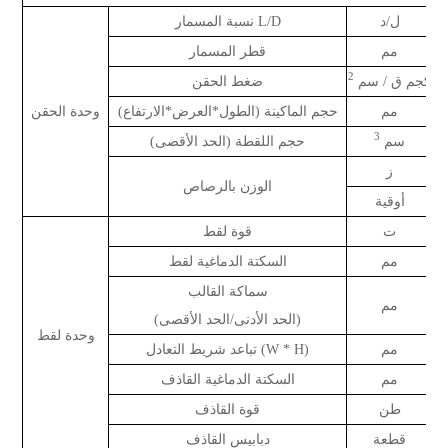
ل/د
نسبة المسمار L/D
مم
قطر المسمار
2
كجم ق / سم
ضغط الحقن
مم
حجم الماكينة (الطول*العرض*الارتفاع)
وحدة الحقن
3
سم
حجم اللقطة (الحد الأقصى)
ز
الوزن بالرصاص
أوقية
ت
قوة لقط
مم
السكتة الدماغية لقط
سماكة القالب
مم
(الحد الأدنى/الحد الأقصى)
وحدة لقط
مم
تباعد شريط التعادل (W * H)
مم
السكتة الدماغية القاذف
طن
قوة القاذف
قطعة
دبابيس القاذف