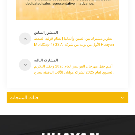
المنشور السابق
تطوير مشترك بين الصين وألمانيا | نظام قولبة الضغط
MoldCap-48GS.AI الأول من نوعه من شركة Huayan
يخرج رسميًا من خط الإنتاج
المشاركة التالية
أقيم حفل مهرجان الفوانيس لعام 2026 وحفل التكريم
السنوي لعام 2025 لشركة هوايان للآلات الدقيقة بنجاح.
فئات المنتجات