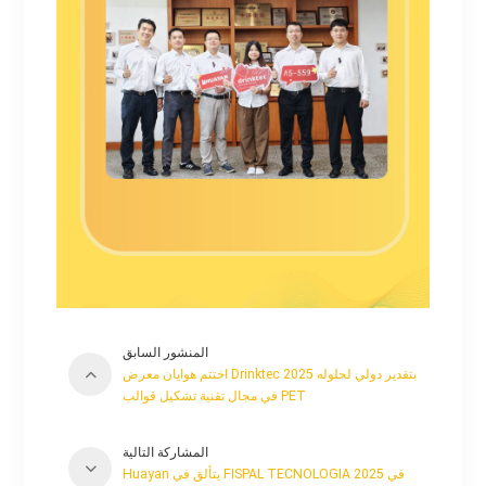
المنشور السابق
اختتم هوايان معرض Drinktec 2025 بتقدير دولي لحلوله
في مجال تقنية تشكيل قوالب PET
المشاركة التالية
Huayan يتألق في FISPAL TECNOLOGIA 2025 في