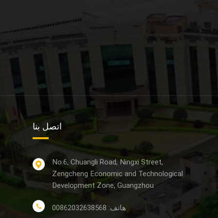
اتصل بنا
No.6, Chuangli Road, Ningxi Street,
Zengcheng Economic and Technological
Development Zone, Guangzhou
هاتف: 00862032638568