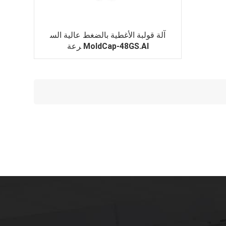
آلة قولبة الأغطية بالضغط عالية الس
رعة MoldCap-48GS.AI