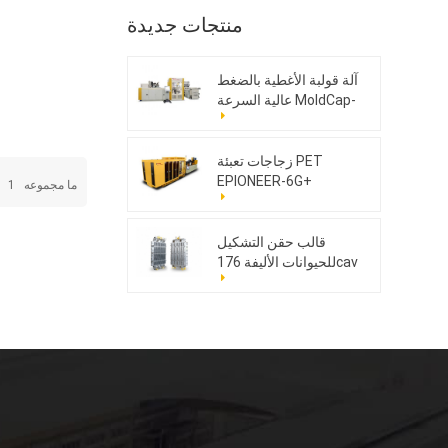
منتجات جديدة
آلة قولبة الأغطية بالضغط
عالية السرعة MoldCap-
48GS.AI
زجاجات تعبئة PET
EPIONEER-6G+
ما مجموعه
1
ا
قالب حقن التشكيل
للحيوانات الأليفة 176cav