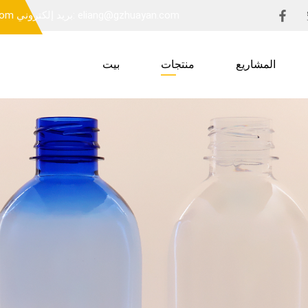
بريد إلكتروني: eliang@gzhuayan.com
بريد 
المشاريع
منتجات
بيت