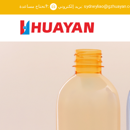
إلكتروني: sydneyliao@gzhuayan.com
تحتاج مساعدة?: