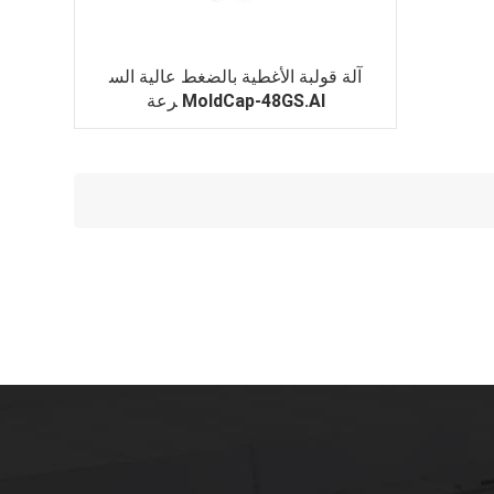
آلة قولبة الأغطية بالضغط عالية الس
رعة MoldCap-48GS.AI