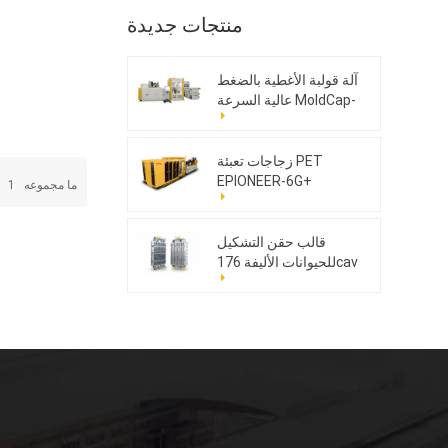
منتجات جديدة
آلة قولبة الأغطية بالضغط
عالية السرعة MoldCap-
48GS.AI
زجاجات تعبئة PET
EPIONEER-6G+
ما مجموعه
1
ا
قالب حقن التشكيل
للحيوانات الأليفة 176cav