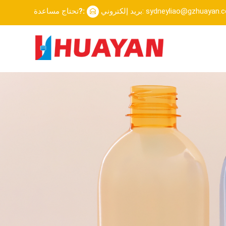
إلكتروني: sydneyliao@gzhuayan.com
تحتاج مساعدة?: