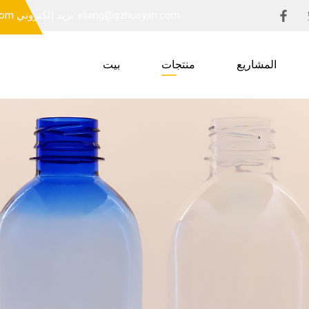
بريد إلكتروني: eliang@gzhuayan.com
بريد 
المشاريع
منتجات
بيت