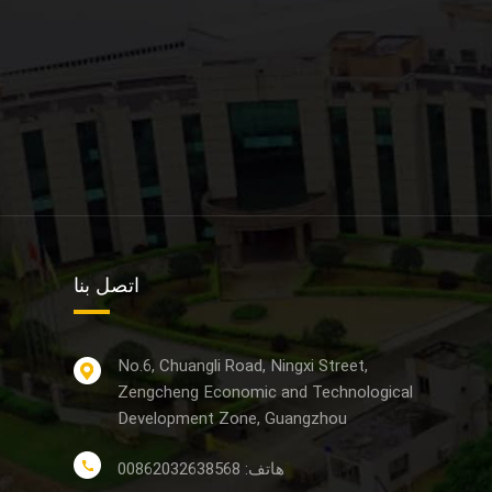
اتصل بنا
No.6, Chuangli Road, Ningxi Street,
Zengcheng Economic and Technological
Development Zone, Guangzhou
هاتف: 00862032638568